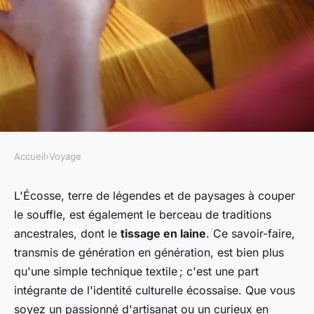
Accueil
›
Voyage
VOYAGE
Comment découvrir les
L'Écosse, terre de légendes et de paysages à couper
le souffle, est également le berceau de traditions
traditions artisanales du
ancestrales, dont le
tissage en laine
. Ce savoir-faire,
tissage en laine en Écosse :
transmis de génération en génération, est bien plus
ateliers et visites ?
qu'une simple technique textile ; c'est une part
intégrante de l'identité culturelle écossaise. Que vous
Lola
•
4 juillet 2024
•
7 min de lecture
soyez un passionné d'artisanat ou un curieux en