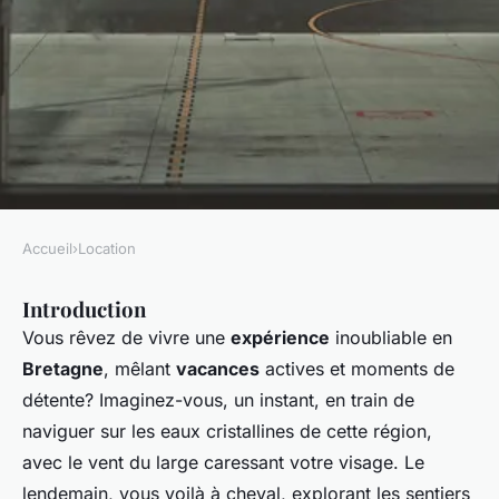
Accueil
›
Location
LOCATION
Introduction
Où trouver une location de
Vous rêvez de vivre une
expérience
inoubliable en
vacances en Bretagne avec des
Bretagne
, mêlant
vacances
actives et moments de
cours de navigation à voile et
détente? Imaginez-vous, un instant, en train de
des promenades à cheval?
naviguer sur les eaux cristallines de cette région,
avec le vent du large caressant votre visage. Le
Lola
•
4 juillet 2024
•
5 min de lecture
lendemain, vous voilà à cheval, explorant les sentiers