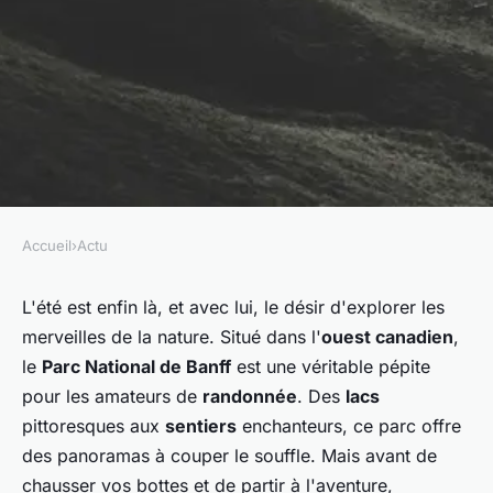
Accueil
›
Actu
ACTU
Quels sont les conseils pour
L'été est enfin là, et avec lui, le désir d'explorer les
merveilles de la nature. Situé dans l'
ouest canadien
,
une randonnée dans le Parc
le
Parc National de Banff
est une véritable pépite
National de Banff, Canada?
pour les amateurs de
randonnée
. Des
lacs
pittoresques aux
sentiers
enchanteurs, ce parc offre
Lola
•
4 juillet 2024
•
5 min de lecture
des panoramas à couper le souffle. Mais avant de
chausser vos bottes et de partir à l'aventure,