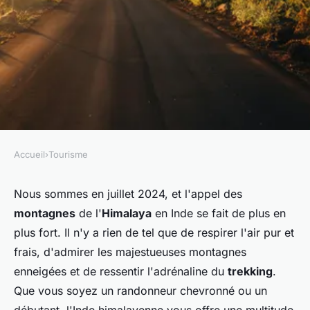
Accueil
›
Tourisme
TOURISME
Où trouver les meilleures
Nous sommes en juillet 2024, et l'appel des
montagnes
de l'
Himalaya
en Inde se fait de plus en
expériences de randonnée
plus fort. Il n'y a rien de tel que de respirer l'air pur et
dans les montagnes de
frais, d'admirer les majestueuses montagnes
l'Himalaya en Inde?
enneigées et de ressentir l'adrénaline du
trekking
.
Que vous soyez un randonneur chevronné ou un
Lola
•
4 juillet 2024
•
6 min de lecture