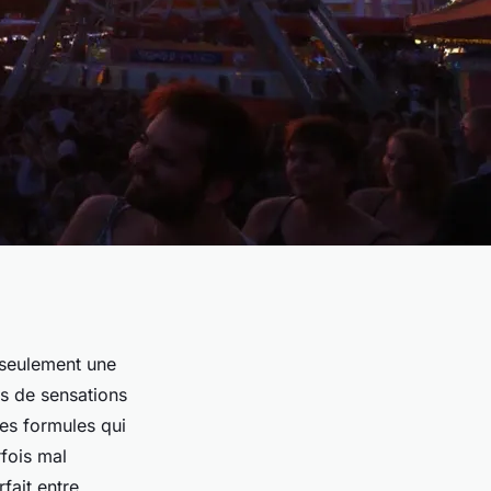
s seulement une
us de sensations
les formules qui
rfois mal
rfait entre