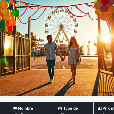
🎟️ Nombre
🎂 Type de
💶 Prix 