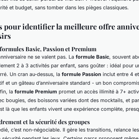
rité et budget, sans tomber dans les pièges classiques.
s pour identifier la meilleure offre anniv
sirs
formules Basic, Passion et Premium
nniversaire ne se valent pas. La
formule Basic
, souvent ab
ment 2 à 3 activités par enfant, sans goûter : idéal pour u
rré. Un cran au-dessus, la
formule Passion
inclut entre 4 e
if et un gâteau d’anniversaire standard - un bon compromis 
fin, la
formule Premium
promet un accès illimité à 7+ activ
ec bougies, des boissons variées dont des mocktails, et p
st là que les enfants vivent une expérience complète, pres
adrement et la sécurité des groupes
ié, c’est non-négociable. Il gère les transitions, relance les
a sécurité pendant les jeux. Certains parcs proposent même