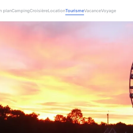
n plan
Camping
Croisière
Location
Tourisme
Vacance
Voyage