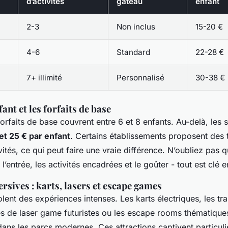
d’activités
gâteau
enfant
2-3
Non inclus
15-20 €
4-6
Standard
22-28 €
7+ illimité
Personnalisé
30-38 €
ant et les forfaits de base
forfaits de base couvrent entre 6 et 8 enfants. Au-delà, les
et 25 € par enfant
. Certains établissements proposent des t
nvités, ce qui peut faire une vraie différence. N’oubliez pas 
l’entrée, les activités encadrées et le goûter - tout est clé 
rsives : karts, lasers et escape games
olent des expériences intenses. Les karts électriques, les t
es de laser game futuristes ou les escape rooms thématique
ans les parcs modernes. Ces attractions captivent particuli