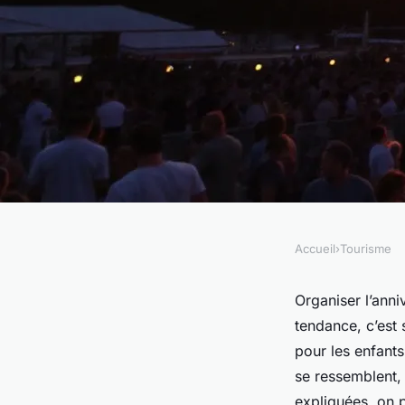
Accueil
›
Tourisme
TOURISME
Top conseils pour s
Organiser l’anni
tendance, c’est 
offre anniversaire i
pour les enfants
se ressemblent, 
expliquées, on pe