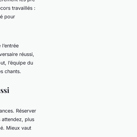
ors travaillés :
sé pour
 l’entrée
versaire réussi,
ut, l’équipe du
es chants.
ssi
cances. Réserver
 attendez, plus
lé. Mieux vaut