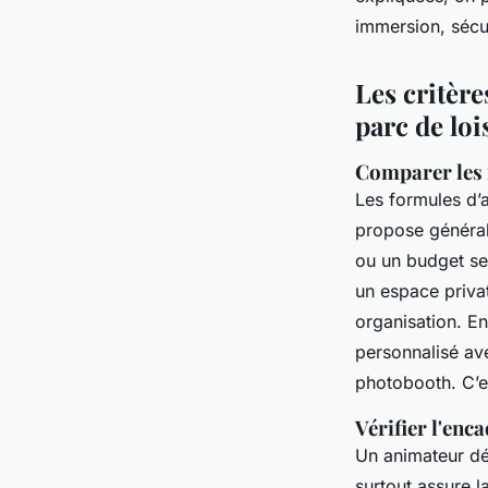
d'attractions
immersion, sécu
Éléanore
•
06/05/2026 16:51
•
10 min de lecture
Les critère
parc de loi
Comparer les 
Les formules d’a
propose générale
ou un budget se
un espace privat
organisation. En
personnalisé av
photobooth. C’e
Vérifier l'enc
Un animateur déd
surtout assure l