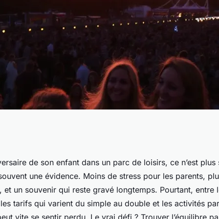
électionner votre
versaire de son enfant dans un parc de loisirs, ce n’est plu
souvent une évidence. Moins de stress pour les parents, pl
déale en parc
, et un souvenir qui reste gravé longtemps. Pourtant, entre 
les tarifs qui varient du simple au double et les activités pa
ut vite se sentir perdu. Le vrai défi ? Trouver l’équilibre pa