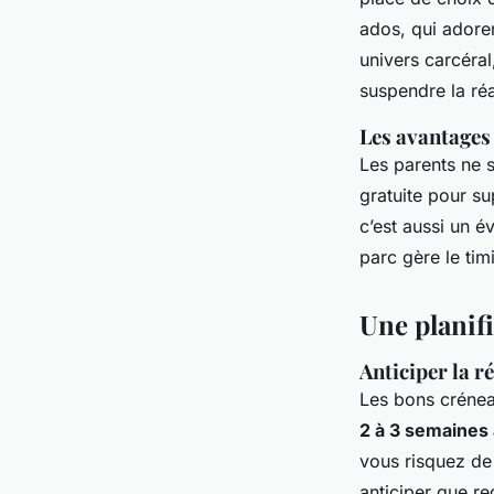
ados, qui adoren
univers carcéral
suspendre la réa
Les avantages
Les parents ne s
gratuite pour su
c’est aussi un é
parc gère le tim
Une planif
Anticiper la r
Les bons crénea
2 à 3 semaines 
vous risquez de
anticiper que reg