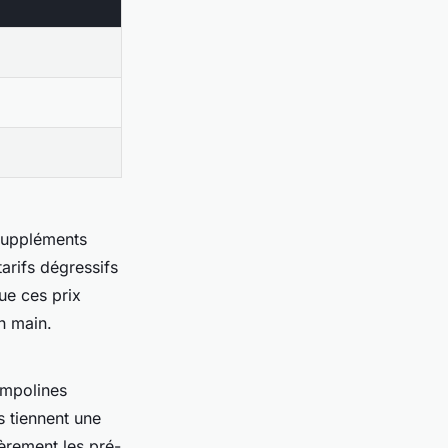
 suppléments
arifs dégressifs
que ces prix
en main.
rampolines
s tiennent une
èrement les pré-