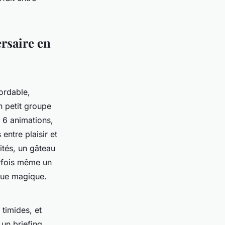
ersaire en
ordable,
n petit groupe
t 6 animations,
entre plaisir et
ités, un gâteau
arfois même un
que magique.
 timides, et
 un briefing