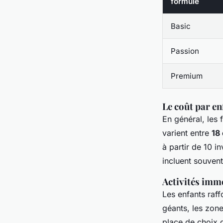
formule
Basic
Passion
Premium
Le coût par enf
En général, les 
varient entre
18 
à partir de 10 i
incluent souvent 
Activités imme
Les enfants raff
géants, les zon
place de choix d